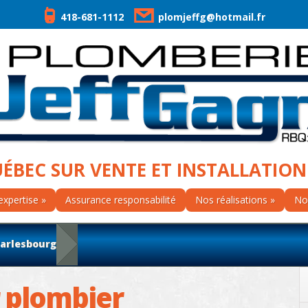
418-681-1112
plomjeffg@hotmail.fr
UÉBEC SUR VENTE ET INSTALLATION
expertise
Assurance responsabilité
Nos réalisations
No
arlesbourg
 plombier