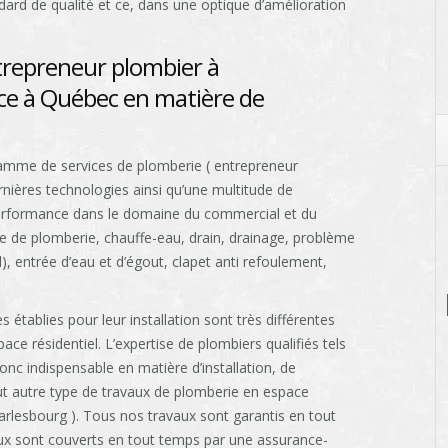
ndard de qualité et ce, dans une optique d’amélioration
trepreneur plombier à
nce à Québec en matière de
gamme de services de plomberie ( entrepreneur
rnières technologies ainsi qu’une multitude de
erformance dans le domaine du commercial et du
ice de plomberie, chauffe-eau, drain, drainage, problème
l), entrée d’eau et d’égout, clapet anti refoulement,
 établies pour leur installation sont très différentes
ace résidentiel. L’expertise de plombiers qualifiés tels
nc indispensable en matière d’installation, de
t autre type de travaux de plomberie en espace
rlesbourg ). Tous nos travaux sont garantis en tout
ux sont couverts en tout temps par une assurance-