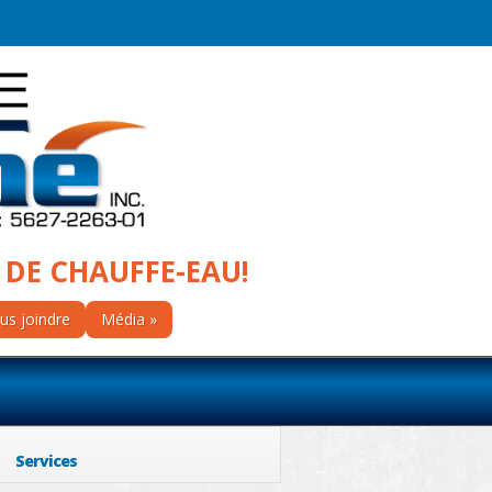
 DE CHAUFFE-EAU!
us joindre
Média
Services