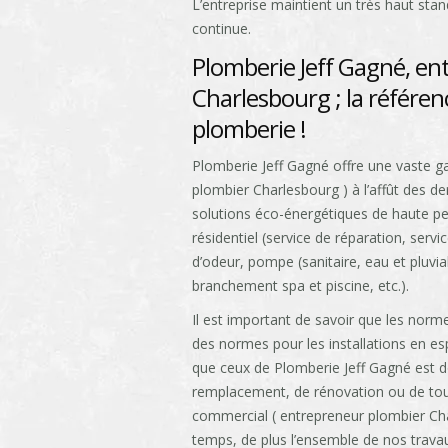
L’entreprise maintient un très haut sta
continue.
Plomberie Jeff Gagné, en
Charlesbourg ; la référe
plomberie !
Plomberie Jeff Gagné offre une vaste 
plombier Charlesbourg ) à l’affût des de
solutions éco-énergétiques de haute p
résidentiel (service de réparation, serv
d’odeur, pompe (sanitaire, eau et pluvia
branchement spa et piscine, etc.).
Il est important de savoir que les normes
des normes pour les installations en esp
que ceux de Plomberie Jeff Gagné est do
remplacement, de rénovation ou de tou
commercial ( entrepreneur plombier Cha
temps, de plus l’ensemble de nos trava