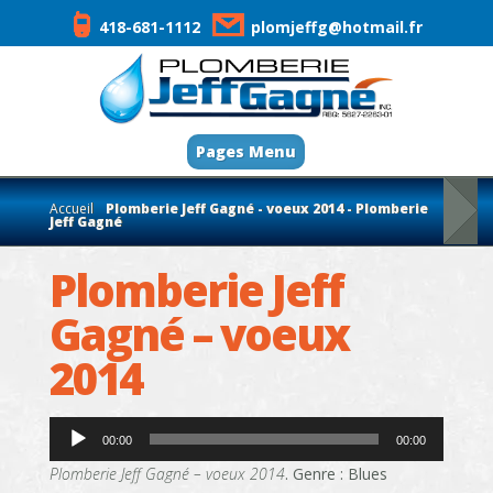
418-681-1112
plomjeffg@hotmail.fr
Pages Menu
Accueil
Plomberie Jeff Gagné - voeux 2014 - Plomberie
Jeff Gagné
Plomberie Jeff
Gagné – voeux
2014
Lecteur
audio
00:00
00:00
Plomberie Jeff Gagné – voeux 2014
. Genre : Blues