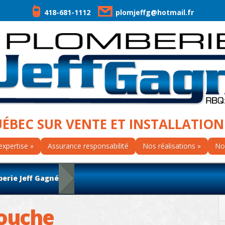
418-681-1112
plomjeffg@hotmail.fr
UÉBEC SUR VENTE ET INSTALLATION
expertise
Assurance responsabilité
Nos réalisations
No
erie Jeff Gagné
ouche