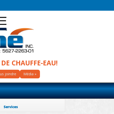
 DE CHAUFFE-EAU!
us joindre
Média
Services