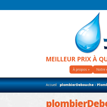
MEILLEUR PRIX À Q
À propos
Notre 
Accueil
plombierDebouche - Plomb
plombierDeb