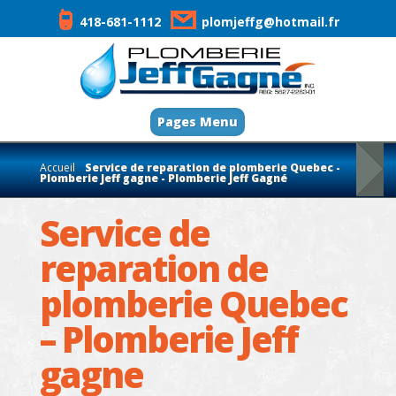
418-681-1112
plomjeffg@hotmail.fr
Pages Menu
Accueil
Service de reparation de plomberie Quebec -
Plomberie Jeff gagne - Plomberie Jeff Gagné
Service de
reparation de
plomberie Quebec
– Plomberie Jeff
gagne