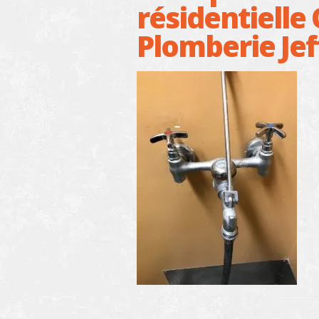
résidentielle
Plomberie Jef