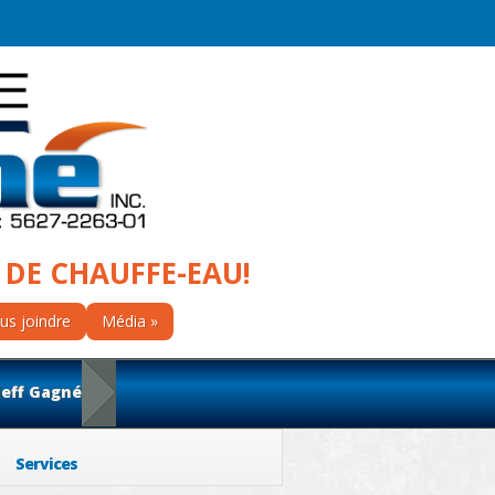
 DE CHAUFFE-EAU!
us joindre
Média
Jeff Gagné
Services