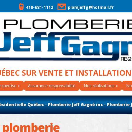
418-681-1112
plomjeffg@hotmail.fr
UÉBEC SUR VENTE ET INSTALLATION
expertise
Assurance responsabilité
Nos réalisations
No
sidentielle Québec - Plomberie Jeff Gagné inc - Plomberie 
 plomberie