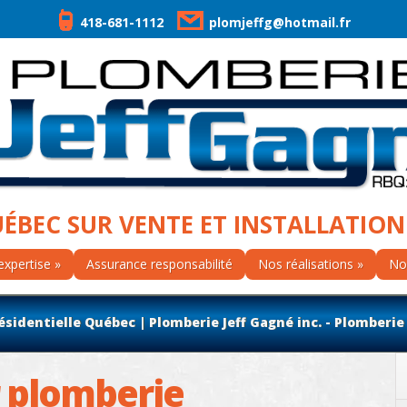
418-681-1112
plomjeffg@hotmail.fr
UÉBEC SUR VENTE ET INSTALLATION
expertise
Assurance responsabilité
Nos réalisations
No
identielle Québec | Plomberie Jeff Gagné inc. - Plomberie
 plomberie