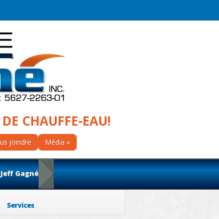
 DE CHAUFFE-EAU!
us joindre
Média
 Jeff Gagné
Services