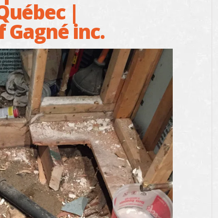
 Québec |
f Gagné inc.