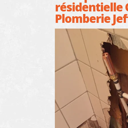
résidentielle
Plomberie Jef