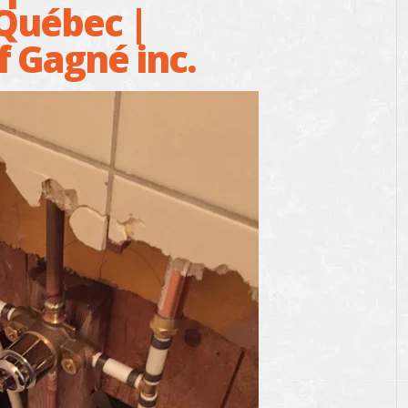
 Québec |
f Gagné inc.