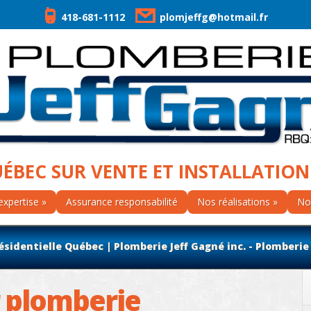
418-681-1112
plomjeffg@hotmail.fr
UÉBEC SUR VENTE ET INSTALLATION
expertise
Assurance responsabilité
Nos réalisations
No
identielle Québec | Plomberie Jeff Gagné inc. - Plomberie
 plomberie