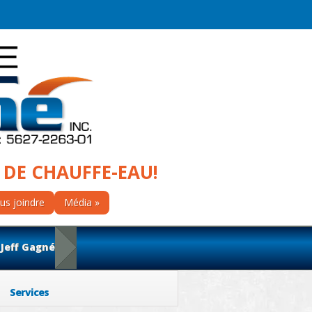
 DE CHAUFFE-EAU!
us joindre
Média
 Jeff Gagné
Services