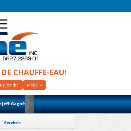
 DE CHAUFFE-EAU!
us joindre
Média
e Jeff Gagné
Services