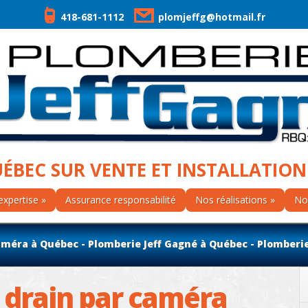
418-681-1112
plomjeffg@hotmail.fr
UÉBEC SUR VENTE ET INSTALLATION
expertise
Assurance responsabilité
Nos réalisations
No
éra à Québec - Plomberie Jeff Gagné à Québec - Plomberi
 drain par caméra