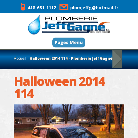
418-681-1112
plomjeffg@hotmail.fr
Pages Menu
Accueil
Halloween 2014 114 - Plomberie Jeff Gagné
Halloween 2014
114