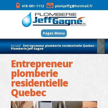
418-681-1112
plomjeffg@hotmail.fr
Pages Menu
Accueil
Entrepreneur plomberie residentielle Quebec -
Plomberie Jeff Gagné
Entrepreneur
plomberie
residentielle
Quebec